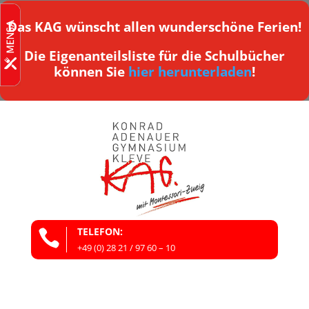
Das KAG wünscht allen wunderschöne Ferien!
Die Eigenanteilsliste für die Schulbücher
können Sie
hier herunterladen
!
TELEFON:

+49 (0) 28 21 / 97 60 – 10