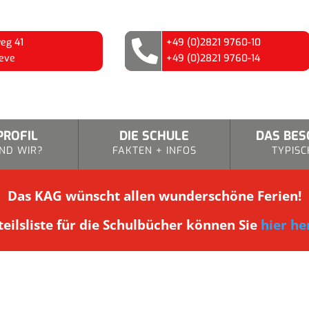
eg 41
+49 (0)2821 9760-10

eve
+49 (0)2821 9760-14
PROFIL
DIE SCHULE
DAS BE
ND WIR?
FAKTEN + INFOS
TYPISC
Das KAG wünscht allen wunderschöne Ferien!
eilsliste für die Schulbücher können Sie
hier he