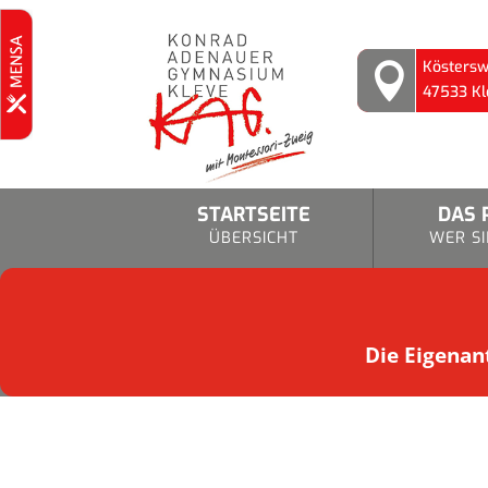
Köstersw

47533 Kl
STARTSEITE
DAS 
ÜBERSICHT
WER SI
Die Eigenant