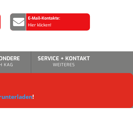
E-Mail-Kontakte:

Hier klicken!
SONDERE
SERVICE + KONTAKT
H KAG
WEITERES
runterladen
!